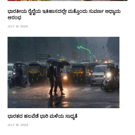
ಭಾರತೀಯ ರೈಲ್ವೆಯ ಇತಿಹಾಸದಲ್ಲೇ ಮತ್ತೊಂದು ಸುವರ್ಣ ಅಧ್ಯಾಯ
ಆರಂಭ
JULY 19, 2026
ಭಾರತದ ಹಲವೆಡೆ ಭಾರಿ ಮಳೆಯ ಸಾಧ್ಯತೆ
JULY 18, 2026