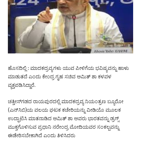
ಹೊಸದಿಲ್ಲಿ : ಮಾದಕದ್ರವ್ಯಗಳು ಯುವ ಪೀಳಿಗೆಯ ಭವಿಷ್ಯವನ್ನು ಹಾಳು
ಮಾಡುತದೆ ಎಂದು ಕೇಂದ್ರ ಗೃಹ ಸಚಿವ ಅಮಿತ್ ಶಾ ಕಳವಳ
ವ್ಯಕ್ತಪಡಿಸಿದ್ದಾರೆ.
ಚತ್ತೀಸ್‌ಗಡದ ರಾಯಪುರದಲ್ಲಿ ಮಾದಕದ್ರವ್ಯ ನಿಯಂತ್ರಣ ಬ್ಯೂರೋ
(ಎನ್‌ಸಿಬಿ)ಯ ವಲಯ ಘಟಕ ಕಚೇರಿಯನ್ನು ವೀಡಿಯೊ ಮೂಲಕ
ಉದ್ಘಾಟಿಸಿ ಮಾತನಾಡಿದ ಅಮಿತ್ ಶಾ ಅವರು ಭಾರತವನ್ನು ಡ್ರಗ್ಸ್‌
ಮುಕ್ತಗೊಳಿಸುವ ಪ್ರಧಾನಿ ನರೇಂದ್ರ ಮೋದಿಯವರ ಸಂಕಲ್ಪವನ್ನು
ಈಡೇರಿಸಬೇಕಾಗಿದೆ ಎಂದು ತಿಳಿಸಿದರು