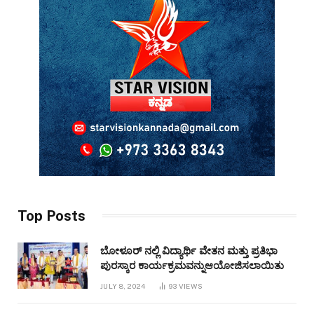
Top Posts
ಬೋಳೂರ್ ನಲ್ಲಿ ವಿದ್ಯಾರ್ಥಿ ವೇತನ ಮತ್ತು ಪ್ರತಿಭಾ
ಪುರಸ್ಕಾರ ಕಾರ್ಯಕ್ರಮವನ್ನುಆಯೋಜಿಸಲಾಯಿತು
JULY 8, 2024
93
VIEWS