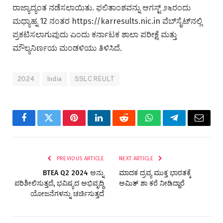
ರಾಜ್ಯಾದ್ಯಂತ ನಡೆಸಲಾಯಿತು. ಫಲಿತಾಂಶವನ್ನು ಆಗಸ್ಟ್ ೨೬ರಂದು
ಮಧ್ಯಾಹ್ನ 12 ನಂತರ https://karresults.nic.in ವೆಬ್‍ಸೈಟ್‍ನಲ್ಲಿ
ಪ್ರಕಟಿಸಲಾಗುವುದು ಎಂದು ಕರ್ನಾಟಕ ಶಾಲಾ ಪರೀಕ್ಷೆ ಮತ್ತು
ಮೌಲ್ಯನಿರ್ಣಯ ಮಂಡಳಿಯು ತಿಳಿಸಿದೆ.
2024
India
SSLC REULT
Facebook
Twitter
Pinterest
LinkedIn
Reddit
WhatsApp
Telegram
Email
PREVIOUS ARTICLE
NEXT ARTICLE
BTEA Q2 2024 ಅನ್ನು
ಮಾದಕ ದ್ರವ್ಯ ಮುಕ್ತ ಭಾರತಕ್ಕೆ
ಪರಿಶೀಲಿಸುತ್ತದೆ, ಭವಿಷ್ಯದ ಅಭಿವೃದ್ಧಿ
ಅಮಿತ್ ಶಾ ಕರೆ ನೀಡಿದ್ದಾರೆ
ಯೋಜನೆಗಳನ್ನು ಚರ್ಚಿಸುತ್ತದೆ