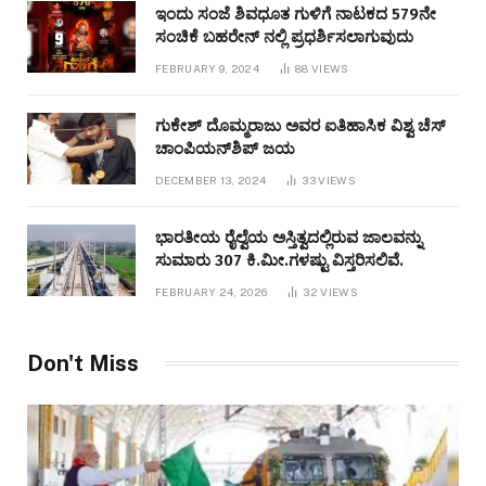
ಇಂದು ಸಂಜೆ ಶಿವಧೂತ ಗುಳಿಗೆ ನಾಟಕದ 579ನೇ
ಸಂಚಿಕೆ ಬಹರೇನ್ ನಲ್ಲಿ ಪ್ರಧರ್ಶಿಸಲಾಗುವುದು
FEBRUARY 9, 2024
88
VIEWS
ಗುಕೇಶ್ ದೊಮ್ಮರಾಜು ಅವರ ಐತಿಹಾಸಿಕ ವಿಶ್ವ ಚೆಸ್
ಚಾಂಪಿಯನ್‌ಶಿಪ್ ಜಯ
DECEMBER 13, 2024
33
VIEWS
ಭಾರತೀಯ ರೈಲ್ವೆಯ ಅಸ್ತಿತ್ವದಲ್ಲಿರುವ ಜಾಲವನ್ನು
ಸುಮಾರು 307 ಕಿ.ಮೀ.ಗಳಷ್ಟು ವಿಸ್ತರಿಸಲಿವೆ.
FEBRUARY 24, 2026
32
VIEWS
Don't Miss