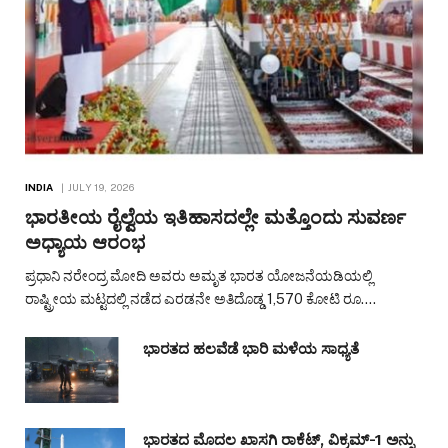
INDIA
JULY 19, 2026
ಭಾರತೀಯ ರೈಲ್ವೆಯ ಇತಿಹಾಸದಲ್ಲೇ ಮತ್ತೊಂದು ಸುವರ್ಣ
ಅಧ್ಯಾಯ ಆರಂಭ
ಪ್ರಧಾನಿ ನರೇಂದ್ರ ಮೋದಿ ಅವರು ಅಮೃತ ಭಾರತ ಯೋಜನೆಯಡಿಯಲ್ಲಿ
ರಾಷ್ಟ್ರೀಯ ಮಟ್ಟದಲ್ಲಿ ನಡೆದ ಎರಡನೇ ಅತಿದೊಡ್ಡ 1,570 ಕೋಟಿ ರೂ.…
ಭಾರತದ ಹಲವೆಡೆ ಭಾರಿ ಮಳೆಯ ಸಾಧ್ಯತೆ
ಭಾರತದ ಮೊದಲ ಖಾಸಗಿ ರಾಕೆಟ್, ವಿಕ್ರಮ್-1 ಅನ್ನು