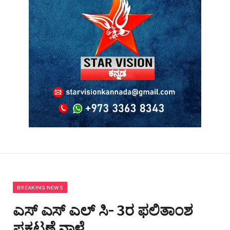
BREAKING NEWS
ಎಸ್ ಎಸ್ ಎಲ್ ಸಿ- 3ರ ಫಲಿತಾಂಶ
ಪ್ರಕಟಣೆ ನಾಳೆ