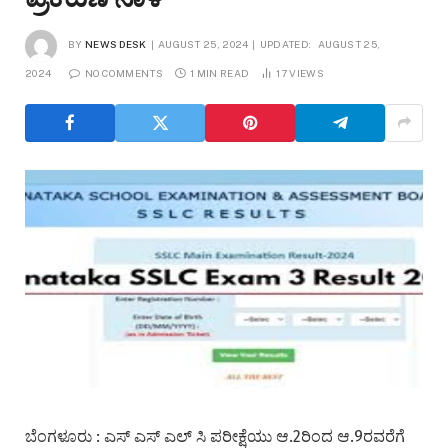
BY
NEWS DESK
AUGUST 25, 2024
UPDATED:
AUGUST 25,
2024
NO COMMENTS
1 MIN READ
17
VIEWS
ಬೆಂಗಳೂರು : ಎಸ್ ಎಸ್ ಎಲ್ ಸಿ ಪರೀಕ್ಷೆಯು ಆ.2ರಿಂದ ಆ.9ರವರೆಗೆ