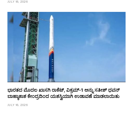
JULY 18, 2026
ಭಾರತದ ಮೊದಲ ಖಾಸಗಿ ರಾಕೆಟ್, ವಿಕ್ರಮ್-1 ಅನ್ನು ಸತೀಶ್ ಧವನ್
ಬಾಹ್ಯಾಕಾಶ ಕೇಂದ್ರದಿಂದ ಯಶಸ್ವಿಯಾಗಿ ಉಡಾವಣೆ ಮಾಡಲಾಯಿತು
JULY 18, 2026