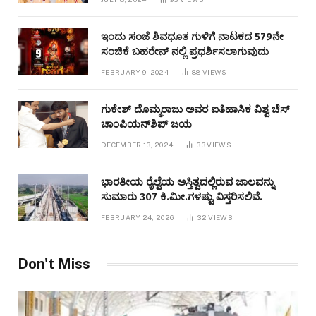
ಇಂದು ಸಂಜೆ ಶಿವಧೂತ ಗುಳಿಗೆ ನಾಟಕದ 579ನೇ
ಸಂಚಿಕೆ ಬಹರೇನ್ ನಲ್ಲಿ ಪ್ರಧರ್ಶಿಸಲಾಗುವುದು
FEBRUARY 9, 2024
88
VIEWS
ಗುಕೇಶ್ ದೊಮ್ಮರಾಜು ಅವರ ಐತಿಹಾಸಿಕ ವಿಶ್ವ ಚೆಸ್
ಚಾಂಪಿಯನ್‌ಶಿಪ್ ಜಯ
DECEMBER 13, 2024
33
VIEWS
ಭಾರತೀಯ ರೈಲ್ವೆಯ ಅಸ್ತಿತ್ವದಲ್ಲಿರುವ ಜಾಲವನ್ನು
ಸುಮಾರು 307 ಕಿ.ಮೀ.ಗಳಷ್ಟು ವಿಸ್ತರಿಸಲಿವೆ.
FEBRUARY 24, 2026
32
VIEWS
Don't Miss