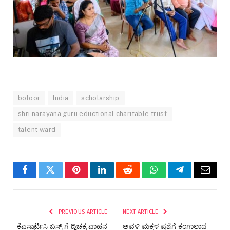
boloor
India
scholarship
shri narayana guru eductional charitable trust
talent ward
Facebook
Twitter
Pinterest
LinkedIn
Reddit
WhatsApp
Telegram
Email
PREVIOUS ARTICLE
NEXT ARTICLE
ಕೆಎಸ್ಸಾರ್ಟಿಸಿ ಬಸ್ಸ್ ಗೆ ದ್ವಿಚಕ್ರ ವಾಹನ‌
ಅವಳಿ ಮಕ್ಕಳ ಪ್ರಶ್ನೆಗೆ ಕಂಗಾಲಾದ