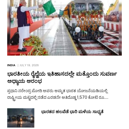
INDIA
JULY 19, 2026
ಭಾರತೀಯ ರೈಲ್ವೆಯ ಇತಿಹಾಸದಲ್ಲೇ ಮತ್ತೊಂದು ಸುವರ್ಣ
ಅಧ್ಯಾಯ ಆರಂಭ
ಪ್ರಧಾನಿ ನರೇಂದ್ರ ಮೋದಿ ಅವರು ಅಮೃತ ಭಾರತ ಯೋಜನೆಯಡಿಯಲ್ಲಿ
ರಾಷ್ಟ್ರೀಯ ಮಟ್ಟದಲ್ಲಿ ನಡೆದ ಎರಡನೇ ಅತಿದೊಡ್ಡ 1,570 ಕೋಟಿ ರೂ.…
ಭಾರತದ ಹಲವೆಡೆ ಭಾರಿ ಮಳೆಯ ಸಾಧ್ಯತೆ