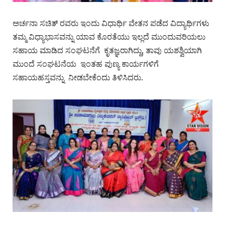
ಅರ್ಚನಾ ಸಚಿತ್ ರವರು ಇಂದು ವಿಧಾರ್ಥಿ ವೇತನ ಪಡೆದ ವಿದ್ಯಾರ್ಥಿಗಳು
ತಮ್ಮ ವಿಧ್ಯಾಭಾಸವನ್ನು ಯಾವ ಕೊರತೆಯು ಇಲ್ಲದೆ ಮುಂದುವರಿಯಲು
ಸಹಾಯ ಮಾಡಿದ ಸಂಘಟನೆಗೆ ಕೃತಜ್ಞರಾಗಿದ್ದು, ತಾವು ಯಶಶ್ವಿಯಾಗಿ
ಮುಂದೆ ಸಂಘಟನೆಯ ಇಂತಹ ಪುಣ್ಯ ಕಾರ್ಯಗಳಿಗೆ
ಸಹಾಯಹಸ್ತವನ್ನು ನೀಡಬೇಕೆಂದು ತಿಳಿಸಿದರು.