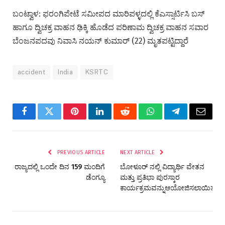
ಬಂಟ್ವಾಳ: ಫರಂಗಿಪೇಟೆ ಸಮೀಪದ ಮಾರಿಪಳ್ಳದಲ್ಲಿ ಕೆಎಸ್ಸಾರ್ಟಿಸಿ ಬಸ್
ಹಾಗೂ ದ್ವಿಚಕ್ರ ವಾಹನ‌ ಢಿಕ್ಕಿ ಹೊಡೆದ ಪರಿಣಾಮ ದ್ವಿಚಕ್ರ ವಾಹನ‌ ಸವಾರ
ಬೆಂಜನಪದವು ನಿವಾಸಿ ನಯನ್ ಕುಮಾರ್ (22) ಮೃತಪಟ್ಟಿದ್ದಾರೆ
accident
India
KSRTC
Facebook
Twitter
Pinterest
LinkedIn
Reddit
WhatsApp
Telegram
Email
PREVIOUS ARTICLE
NEXT ARTICLE
ರಾಜ್ಯದಲ್ಲಿ ಒಂದೇ ದಿನ 159 ಮಂದಿಗೆ
ಬೋಳೂರ್ ನಲ್ಲಿ ವಿದ್ಯಾರ್ಥಿ ವೇತನ
ಡೆಂಗ್ಯೂ
ಮತ್ತು ಪ್ರತಿಭಾ ಪುರಸ್ಕಾರ
ಕಾರ್ಯಕ್ರಮವನ್ನುಆಯೋಜಿಸಲಾಯಿತು