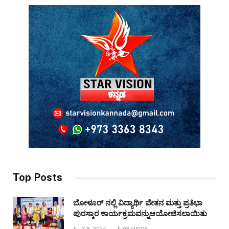
Top Posts
ಬೋಳೂರ್ ನಲ್ಲಿ ವಿದ್ಯಾರ್ಥಿ ವೇತನ ಮತ್ತು ಪ್ರತಿಭಾ
ಪುರಸ್ಕಾರ ಕಾರ್ಯಕ್ರಮವನ್ನುಆಯೋಜಿಸಲಾಯಿತು
JULY 8, 2024
93
VIEWS