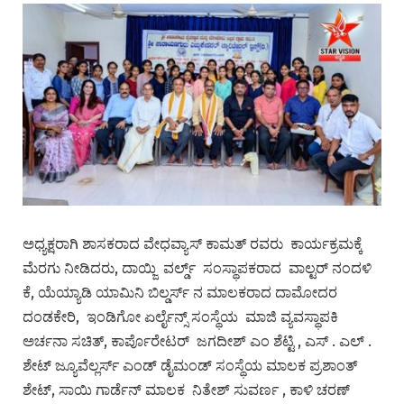
ಅಧ್ಯಕ್ಷರಾಗಿ ಶಾಸಕರಾದ ವೇಧವ್ಯಾಸ್ ಕಾಮತ್ ರವರು ಕಾರ್ಯಕ್ರಮಕ್ಕೆ
ಮೆರಗು ನೀಡಿದರು, ದಾಯ್ಜಿ ವರ್ಲ್ಡ್ ಸಂಸ್ಥಾಪಕರಾದ ವಾಲ್ಟರ್ ನಂದಳಿ
ಕೆ, ಯೆಯ್ಯಾಡಿ ಯಾಮಿನಿ ಬಿಲ್ಡರ್ಸ್ ನ ಮಾಲಕರಾದ ದಾಮೋದರ
ದಂಡಕೇರಿ, ಇಂಡಿಗೋ ಏರ್ಲೈನ್ಸ್ ಸಂಸ್ಥೆಯ ಮಾಜಿ ವ್ಯವಸ್ಥಾಪಕಿ
ಅರ್ಚನಾ ಸಚಿತ್, ಕಾರ್ಪೊರೇಟರ್ ಜಗದೀಶ್ ಎಂ ಶೆಟ್ಟಿ , ಎಸ್ . ಎಲ್ .
ಶೇಟ್ ಜ್ಯೂವೆಲ್ಲರ್ಸ್ ಎಂಡ್ ಡೈಮಂಡ್ ಸಂಸ್ಥೆಯ ಮಾಲಕ ಪ್ರಶಾಂತ್
ಶೇಟ್, ಸಾಯಿ ಗಾರ್ಡೆನ್ ಮಾಲಕ ನಿತೇಶ್ ಸುವರ್ಣ , ಕಾಳಿ ಚರಣ್