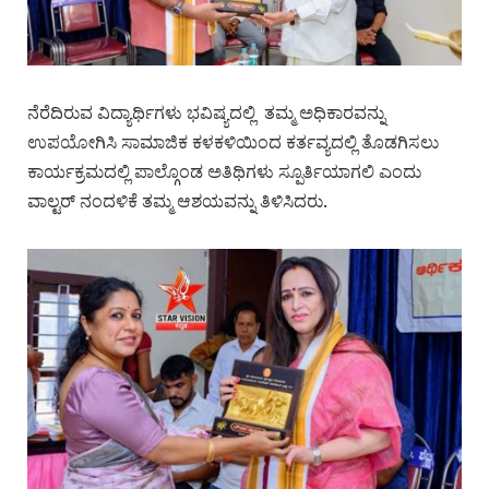
ನೆರೆದಿರುವ ವಿದ್ಯಾರ್ಥಿಗಳು ಭವಿಷ್ಯದಲ್ಲಿ ತಮ್ಮ ಅಧಿಕಾರವನ್ನು
ಉಪಯೋಗಿಸಿ ಸಾಮಾಜಿಕ ಕಳಕಳಿಯಿಂದ ಕರ್ತವ್ಯದಲ್ಲಿ ತೊಡಗಿಸಲು
ಕಾರ್ಯಕ್ರಮದಲ್ಲಿ ಪಾಲ್ಗೊಂಡ ಅತಿಥಿಗಳು ಸ್ಪೂರ್ತಿಯಾಗಲಿ ಎಂದು
ವಾಲ್ಟರ್ ನಂದಳಿಕೆ ತಮ್ಮ ಆಶಯವನ್ನು ತಿಳಿಸಿದರು.