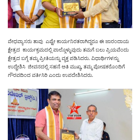
ವೇಧವ್ಯಾಸರು ತಾವು ಎಷ್ಟೇ ಕಾರ್ಯನಿರತರಾಗಿದ್ದರೂ ಈ ಜಾರಂದಾಯ
ಕ್ಷೇತ್ರದ ಕಾರ್ಯಕ್ರಮದಲ್ಲಿ ಪಾಲ್ಗೊಳ್ಳುವುದು ತಮಗೆ ಬಲು ಪ್ರಿಯವೆಂದು
ಕ್ಷೇತ್ರದ ಬಗ್ಗೆ ತಮ್ಮ ಪ್ರೀತಿಯನ್ನು ವ್ಯಕ್ತ ಪಡಿಸಿದರು. ವಿಧಾರ್ಥಿಗಳನ್ನು
ಉದ್ಧೇಶಿಸಿ ಜೀವನದಲ್ಲಿ ಸಹನೆ ಅತಿ ಮುಖ್ಯ, ತಮ್ಮ ಪೋಷಕರೊಂದಿಗೆ
ಗೌರವದಿಂದ ವರ್ತಿಸಿರಿ ಎಂದು ಉಪದೇಶಿಸಿದರು.