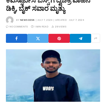
ಕೆಎಸ್ಸಾರ್ಟಿಸಿ ಬಸ್ಸ್ ಗೆ ದ್ವಿಚಕ್ರ ವಾಹನ‌
ಡಿಕ್ಕಿ, ಬೈಕ್ ಸವಾರ ಮೃತ್ಯು
BY
NEWS DESK
JULY 7, 2024
UPDATED:
JULY 7, 2024
NO COMMENTS
1 MIN READ
29
VIEWS