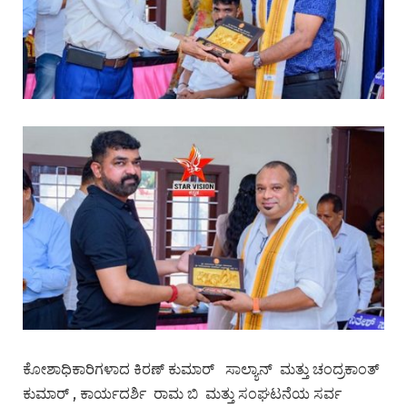
ಕೋಶಾಧಿಕಾರಿಗಳಾದ ಕಿರಣ್ ಕುಮಾರ್ ಸಾಲ್ಯಾನ್ ಮತ್ತು ಚಂದ್ರಕಾಂತ್
ಕುಮಾರ್ , ಕಾರ್ಯದರ್ಶಿ ರಾಮ ಬಿ ಮತ್ತು ಸಂಘಟನೆಯ ಸರ್ವ