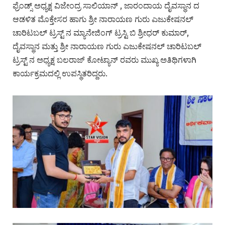
ಫ್ರೆಂಡ್ಸ್ ಅಧ್ಯಕ್ಷ ವಿಜೇಂದ್ರ ಸಾಲಿಯಾನ್ , ಜಾರಂದಾಯ ದೈವಸ್ಥಾನ ದ
ಆಡಳಿತ ಮೊಕ್ತೇಸರ ಹಾಗು ಶ್ರೀ ನಾರಾಯಣ ಗುರು ಎಜುಕೇಷನಲ್
ಚಾರಿಟಬಲ್ ಟ್ರಸ್ಟ್ ನ ಮ್ಯಾನೇಜಿಂಗ್ ಟ್ರಸ್ಟಿ ಬಿ ಶ್ರೀಧರ್ ಕುಮಾರ್,
ದೈವಸ್ಥಾನ ಮತ್ತು ಶ್ರೀ ನಾರಾಯಣ ಗುರು ಎಜುಕೇಷನಲ್ ಚಾರಿಟಬಲ್
ಟ್ರಸ್ಟ್ ನ ಅಧ್ಯಕ್ಷ ಬಲರಾಜ್ ಕೋಟ್ಯಾನ್ ರವರು ಮುಖ್ಯ ಅತಿಥಿಗಳಾಗಿ
ಕಾರ್ಯಕ್ರಮದಲ್ಲಿ ಉಪಸ್ಥಿತರಿದ್ದರು.