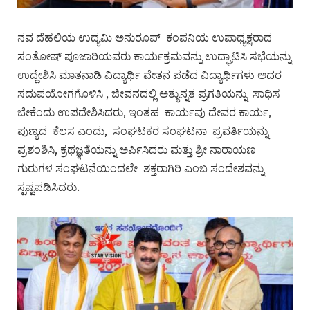
ನವ ದೆಹಲಿಯ ಉದ್ಯಮಿ ಅನುರೂಪ್ ಕಂಪನಿಯ ಉಪಾಧ್ಯಕ್ಷರಾದ
ಸಂತೋಷ್ ಪೂಜಾರಿಯವರು ಕಾರ್ಯಕ್ರಮವನ್ನು ಉದ್ಘಾಟಿಸಿ ಸಭೆಯನ್ನು
ಉದ್ದೇಶಿಸಿ ಮಾತನಾಡಿ ವಿದ್ಯಾರ್ಥಿ ವೇತನ ಪಡೆದ ವಿದ್ಯಾರ್ಥಿಗಳು ಅದರ
ಸದುಪಯೋಗಗೊಳಿಸಿ , ಜೀವನದಲ್ಲಿ ಅತ್ಯುನ್ನತ ಪ್ರಗತಿಯನ್ನು ಸಾಧಿಸ
ಬೇಕೆಂದು ಉಪದೇಶಿಸಿದರು, ಇಂತಹ ಕಾರ್ಯವು ದೇವರ ಕಾರ್ಯ,
ಪುಣ್ಯದ ಕೆಲಸ ಎಂದು, ಸಂಘಟಕರ ಸಂಘಟನಾ ಪ್ರವರ್ತಿಯನ್ನು
ಪ್ರಶಂಶಿಸಿ, ಕ್ರಥಜ್ಞತೆಯನ್ನು ಅರ್ಪಿಸಿದರು ಮತ್ತು ಶ್ರೀ ನಾರಾಯಣ
ಗುರುಗಳ ಸಂಘಟನೆಯಿಂದಲೇ ಶಕ್ತರಾಗಿರಿ ಎಂಬ ಸಂದೇಶವನ್ನು
ಸ್ಪಷ್ಟಪಡಿಸಿದರು.