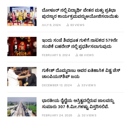
ಬೋಳೂರ್ ನಲ್ಲಿ ವಿದ್ಯಾರ್ಥಿ ವೇತನ ಮತ್ತು ಪ್ರತಿಭಾ
ಪುರಸ್ಕಾರ ಕಾರ್ಯಕ್ರಮವನ್ನುಆಯೋಜಿಸಲಾಯಿತು
JULY 8, 2024
93
VIEWS
ಇಂದು ಸಂಜೆ ಶಿವಧೂತ ಗುಳಿಗೆ ನಾಟಕದ 579ನೇ
ಸಂಚಿಕೆ ಬಹರೇನ್ ನಲ್ಲಿ ಪ್ರಧರ್ಶಿಸಲಾಗುವುದು
FEBRUARY 9, 2024
88
VIEWS
ಗುಕೇಶ್ ದೊಮ್ಮರಾಜು ಅವರ ಐತಿಹಾಸಿಕ ವಿಶ್ವ ಚೆಸ್
ಚಾಂಪಿಯನ್‌ಶಿಪ್ ಜಯ
DECEMBER 13, 2024
33
VIEWS
ಭಾರತೀಯ ರೈಲ್ವೆಯ ಅಸ್ತಿತ್ವದಲ್ಲಿರುವ ಜಾಲವನ್ನು
ಸುಮಾರು 307 ಕಿ.ಮೀ.ಗಳಷ್ಟು ವಿಸ್ತರಿಸಲಿವೆ.
FEBRUARY 24, 2026
32
VIEWS