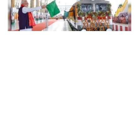
ಭಾರತೀಯ ರೈಲ್ವೆಯ ಇತಿಹಾಸದಲ್ಲೇ ಮತ್ತೊಂದು ಸುವರ್ಣ ಅಧ್ಯಾಯ
ಆರಂಭ
JULY 19, 2026