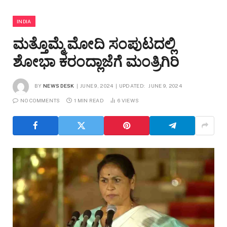
INDIA
ಮತ್ತೊಮ್ಮೆ ಮೋದಿ ಸಂಪುಟದಲ್ಲಿ
ಶೋಭಾ ಕರಂದ್ಲಾಜೆಗೆ ಮಂತ್ರಿಗಿರಿ
BY
NEWS DESK
JUNE 9, 2024
UPDATED:
JUNE 9, 2024
NO COMMENTS
1 MIN READ
6
VIEWS