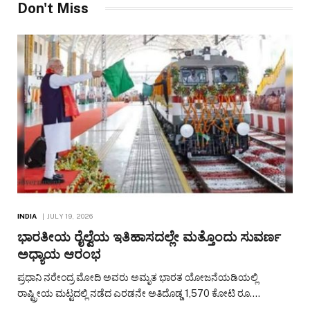
Don't Miss
INDIA
JULY 19, 2026
ಭಾರತೀಯ ರೈಲ್ವೆಯ ಇತಿಹಾಸದಲ್ಲೇ ಮತ್ತೊಂದು ಸುವರ್ಣ
ಅಧ್ಯಾಯ ಆರಂಭ
ಪ್ರಧಾನಿ ನರೇಂದ್ರ ಮೋದಿ ಅವರು ಅಮೃತ ಭಾರತ ಯೋಜನೆಯಡಿಯಲ್ಲಿ
ರಾಷ್ಟ್ರೀಯ ಮಟ್ಟದಲ್ಲಿ ನಡೆದ ಎರಡನೇ ಅತಿದೊಡ್ಡ 1,570 ಕೋಟಿ ರೂ.…