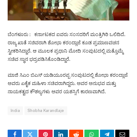
ಬೆಂಗಳೂರು : ಕರ್ನಾಟಕದ ಐವರು ಸಂಸದರಿಗೆ ಮಂತ್ರಿಗಿರಿ ಒಲಿದಿದೆ.
ರಾಜ್ಯ ಖಾತೆ ಸಚಿವರಾಗಿ ಶೋಭಾ ಕರಂದ್ಲಾಜೆ ಕೂಡ ಪ್ರಮಾಣವಚನ
ಸ್ವೀಕರಿಸಿದ್ದಾರೆ. ಆ ಮೂಲಕ ಪ್ರಧಾನಿ ಮೋದಿ ಸಂಪುಟದಲ್ಲಿ ಮತ್ತೊಮ್ಮೆ
ಸಚಿವ ಸ್ಥಾನ ಭದ್ರಪಡಿಸಿಕೊಂಡಿದ್ದಾರೆ.
ಮಾಜಿ ಸಿಎಂ ಬಿಎಸ್​ ಯಡಿಯೂರಪ್ಪ ಸಂಪುಟದಲ್ಲಿ ಶೋಭಾ ಕರಂದ್ಲಾಜೆ
ಅವರು ಏಕೈಕ ಮಹಿಳಾ ಸಚಿವರಾಗಿದ್ದರು. ಅವರ ಅನುಭವ ಮತ್ತು
ನಾಯಕತ್ವದ ಕೌಶಲ್ಯಗಳು ಅವರ ಯಶಸ್ಸಿಗೆ ಕಾರಣವಾಗಿದೆ.
India
Shobha Karandlaje