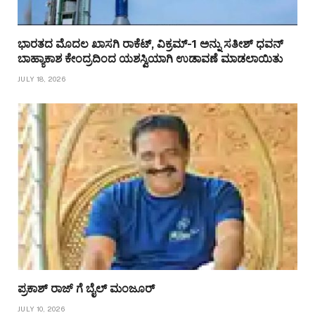
ಭಾರತದ ಮೊದಲ ಖಾಸಗಿ ರಾಕೆಟ್, ವಿಕ್ರಮ್-1 ಅನ್ನು ಸತೀಶ್ ಧವನ್
ಬಾಹ್ಯಾಕಾಶ ಕೇಂದ್ರದಿಂದ ಯಶಸ್ವಿಯಾಗಿ ಉಡಾವಣೆ ಮಾಡಲಾಯಿತು
JULY 18, 2026
ಪ್ರಕಾಶ್ ರಾಜ್ ಗೆ ಬೈಲ್ ಮಂಜೂರ್
JULY 10, 2026