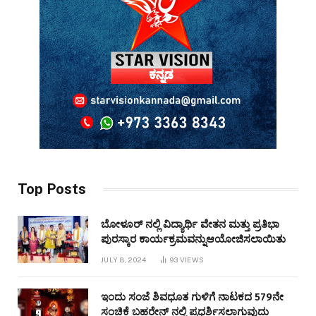
Top Posts
ಬೋಳೂರ್ ನಲ್ಲಿ ವಿದ್ಯಾರ್ಥಿ ವೇತನ ಮತ್ತು ಪ್ರತಿಭಾ
ಪುರಸ್ಕಾರ ಕಾರ್ಯಕ್ರಮವನ್ನುಆಯೋಜಿಸಲಾಯಿತು
JULY 8, 2024
93
VIEWS
ಇಂದು ಸಂಜೆ ಶಿವಧೂತ ಗುಳಿಗೆ ನಾಟಕದ 579ನೇ
ಸಂಚಿಕೆ ಬಹರೇನ್ ನಲ್ಲಿ ಪ್ರಧರ್ಶಿಸಲಾಗುವುದು