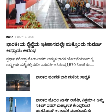
INDIA
JULY 19, 2026
ಭಾರತೀಯ ರೈಲ್ವೆಯ ಇತಿಹಾಸದಲ್ಲೇ ಮತ್ತೊಂದು ಸುವರ್ಣ
ಅಧ್ಯಾಯ ಆರಂಭ
ಪ್ರಧಾನಿ ನರೇಂದ್ರ ಮೋದಿ ಅವರು ಅಮೃತ ಭಾರತ ಯೋಜನೆಯಡಿಯಲ್ಲಿ
ರಾಷ್ಟ್ರೀಯ ಮಟ್ಟದಲ್ಲಿ ನಡೆದ ಎರಡನೇ ಅತಿದೊಡ್ಡ 1,570 ಕೋಟಿ ರೂ.…
ಭಾರತದ ಹಲವೆಡೆ ಭಾರಿ ಮಳೆಯ ಸಾಧ್ಯತೆ
ಭಾರತದ ಮೊದಲ ಖಾಸಗಿ ರಾಕೆಟ್, ವಿಕ್ರಮ್-1 ಅನ್ನು
ಸತೀಶ್ ಧವನ್ ಬಾಹ್ಯಾಕಾಶ ಕೇಂದ್ರದಿಂದ
ಯಶಸ್ವಿಯಾಗಿ ಉಡಾವಣೆ ಮಾಡಲಾಯಿತು