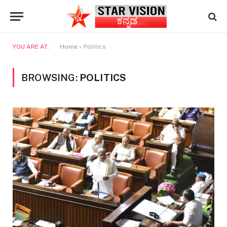
YOU ARE AT:
Home
»
Politics
BROWSING:
POLITICS