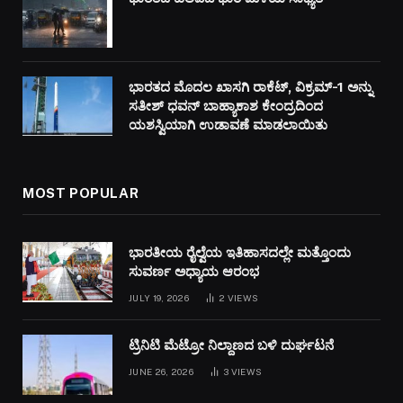
ಭಾರತದ ಮೊದಲ ಖಾಸಗಿ ರಾಕೆಟ್, ವಿಕ್ರಮ್-1 ಅನ್ನು
ಸತೀಶ್ ಧವನ್ ಬಾಹ್ಯಾಕಾಶ ಕೇಂದ್ರದಿಂದ
ಯಶಸ್ವಿಯಾಗಿ ಉಡಾವಣೆ ಮಾಡಲಾಯಿತು
MOST POPULAR
ಭಾರತೀಯ ರೈಲ್ವೆಯ ಇತಿಹಾಸದಲ್ಲೇ ಮತ್ತೊಂದು
ಸುವರ್ಣ ಅಧ್ಯಾಯ ಆರಂಭ
JULY 19, 2026
2
VIEWS
ಟ್ರಿನಿಟಿ ಮೆಟ್ರೋ ನಿಲ್ದಾಣದ ಬಳಿ ದುರ್ಘಟನೆ
JUNE 26, 2026
3
VIEWS