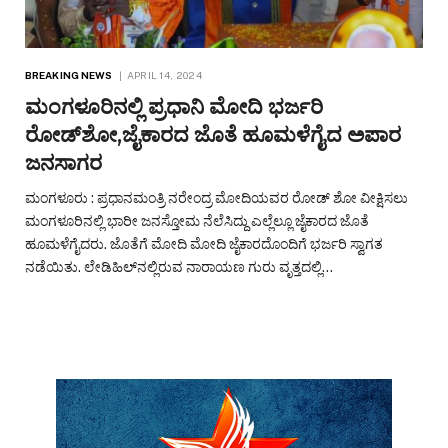
BREAKING NEWS
APRIL 14, 2024
ಮಂಗಳೂರಿನಲ್ಲಿ ಪ್ರಧಾನಿ ಮೋದಿ ಭರ್ಜರಿ
ರೋಡ್‌ಶೋ,ಜೈಕಾರದ ಜೊತೆ ಹೂಮಳೆಗೈದ ಅಪಾರ
ಜನಸಾಗರ
ಮಂಗಳೂರು : ಪ್ರಧಾನಮಂತ್ರಿ ನರೇಂದ್ರ ಮೋದಿಯವರ ರೋಡ್ ಶೋ ವೀಕ್ಷಿಸಲು
ಮಂಗಳೂರಿನಲ್ಲಿ ಭಾರೀ ಜನಸ್ತೋಮ ನೆಲೆಸಿದ್ದು ಎಲ್ಲೆಲ್ಲೂ ಜೈಕಾರದ ಜೊತೆ
ಹೂಮಳೆಗೈದರು. ಜೊತೆಗೆ ಮೋದಿ ಮೋದಿ ಜೈಕಾರದೊಂದಿಗೆ ಭರ್ಜರಿ ಸ್ವಾಗತ
ನಡೆಯಿತು. ಲೇಡಿಹಿಲ್‌ನಲ್ಲಿರುವ ನಾರಾಯಣ ಗುರು ವೃತ್ತದಲ್ಲಿ…