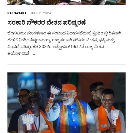
KARNATAKA
JULY 16, 2024
ಸರಕಾರಿ ನೌಕರರ ವೇತನ ಪರಿಷ್ಕರಣೆ
ಬೆಂಗಳೂರು: ಮಂಗಳವಾರ ಈ ಸಂಬಂಧ ವಿಧಾನಸಭೆಯಲ್ಲಿ ಸ್ವಯಂ ಪ್ರೇರಿತವಾಗಿ
ಹೇಳಿಕೆ ನೀಡಿದ ಸಿದ್ದರಾಮಯ್ಯ, ರಾಜ್ಯ ಸರಕಾರಿ ನೌಕರರ ವೇತನ, ಭತ್ಯೆ ಮತ್ತು
ಪಿಂಚಣಿ ಪರಿಷ್ಕರಣೆಗೆ 2022ರ ಅಕ್ಟೋಬರ್ 19ರ 7ನೆ ರಾಜ್ಯ ವೇತನ
ಆಯೋಗದಂತೆ .…