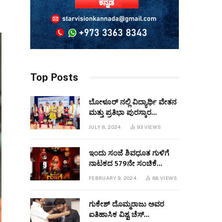
Top Posts
ಬೋಳೂರ್ ನಲ್ಲಿ ವಿದ್ಯಾರ್ಥಿ ವೇತನ
ಮತ್ತು ಪ್ರತಿಭಾ ಪುರಸ್ಕಾರ
ಕಾರ್ಯಕ್ರಮವನ್ನುಆಯೋಜಿಸಲಾಯಿತು
JULY 8, 2024
93
VIEWS
ಇಂದು ಸಂಜೆ ಶಿವಧೂತ ಗುಳಿಗೆ
ನಾಟಕದ 579ನೇ ಸಂಚಿಕೆ
ಬಹರೇನ್ ನಲ್ಲಿ
FEBRUARY 9, 2024
88
VIEWS
ಪ್ರಧರ್ಶಿಸಲಾಗುವುದು
ಗುಕೇಶ್ ದೊಮ್ಮರಾಜು ಅವರ
ಐತಿಹಾಸಿಕ ವಿಶ್ವ ಚೆಸ್