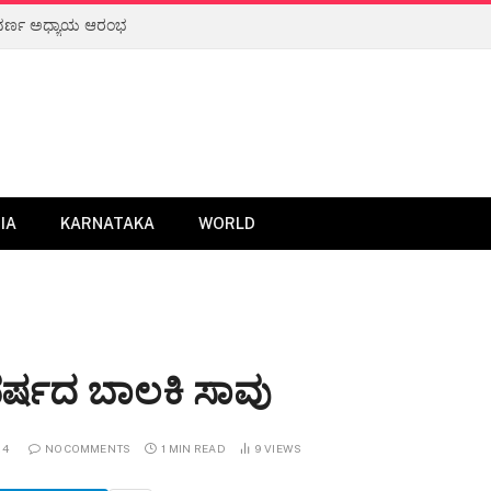
IA
KARNATAKA
WORLD
ವರ್ಷದ ಬಾಲಕಿ ಸಾವು
24
NO COMMENTS
1 MIN READ
9
VIEWS