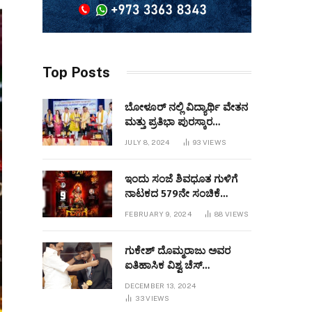
Top Posts
ಬೋಳೂರ್ ನಲ್ಲಿ ವಿದ್ಯಾರ್ಥಿ ವೇತನ
ಮತ್ತು ಪ್ರತಿಭಾ ಪುರಸ್ಕಾರ
ಕಾರ್ಯಕ್ರಮವನ್ನುಆಯೋಜಿಸಲಾಯಿತು
JULY 8, 2024
93
VIEWS
ಇಂದು ಸಂಜೆ ಶಿವಧೂತ ಗುಳಿಗೆ
ನಾಟಕದ 579ನೇ ಸಂಚಿಕೆ
ಬಹರೇನ್ ನಲ್ಲಿ
FEBRUARY 9, 2024
88
VIEWS
ಪ್ರಧರ್ಶಿಸಲಾಗುವುದು
ಗುಕೇಶ್ ದೊಮ್ಮರಾಜು ಅವರ
ಐತಿಹಾಸಿಕ ವಿಶ್ವ ಚೆಸ್
ಚಾಂಪಿಯನ್‌ಶಿಪ್ ಜಯ
DECEMBER 13, 2024
33
VIEWS