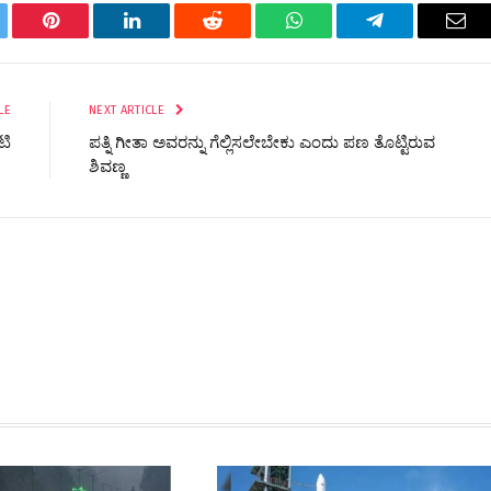
tter
Pinterest
LinkedIn
Reddit
WhatsApp
Telegram
Ema
LE
NEXT ARTICLE
ಟಿ
ಪತ್ನಿ ಗೀತಾ ಅವರನ್ನು ಗೆಲ್ಲಿಸಲೇಬೇಕು ಎಂದು ಪಣ ತೊಟ್ಟಿರುವ
ಶಿವಣ್ಣ