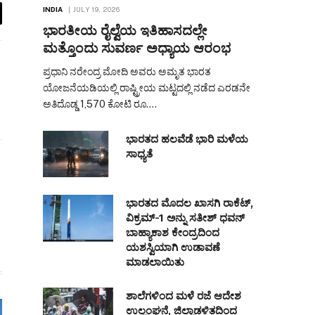
INDIA
JULY 19, 2026
il
ಭಾರತೀಯ ರೈಲ್ವೆಯ ಇತಿಹಾಸದಲ್ಲೇ
ಮತ್ತೊಂದು ಸುವರ್ಣ ಅಧ್ಯಾಯ ಆರಂಭ
ಪ್ರಧಾನಿ ನರೇಂದ್ರ ಮೋದಿ ಅವರು ಅಮೃತ ಭಾರತ
ಯೋಜನೆಯಡಿಯಲ್ಲಿ ರಾಷ್ಟ್ರೀಯ ಮಟ್ಟದಲ್ಲಿ ನಡೆದ ಎರಡನೇ
ಅತಿದೊಡ್ಡ 1,570 ಕೋಟಿ ರೂ.…
ಭಾರತದ ಹಲವೆಡೆ ಭಾರಿ ಮಳೆಯ
ಸಾಧ್ಯತೆ
ಭಾರತದ ಮೊದಲ ಖಾಸಗಿ ರಾಕೆಟ್,
ವಿಕ್ರಮ್-1 ಅನ್ನು ಸತೀಶ್ ಧವನ್
ಬಾಹ್ಯಾಕಾಶ ಕೇಂದ್ರದಿಂದ
ಯಶಸ್ವಿಯಾಗಿ ಉಡಾವಣೆ
ಮಾಡಲಾಯಿತು
ಶಾಲೆಗಳಿಂದ ಮಳೆ ರಜೆ ಆದೇಶ
ಉಲ್ಲಂಘನೆ, ಜಿಲ್ಲಾಡಳಿತದಿಂದ