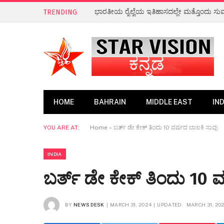
ಭಾರತದ ಹಲವೆಡೆ ಭಾರಿ ಮಳೆಯ ಸಾಧ್ಯತೆ
TRENDING
HOME
BAHRAIN
MIDDLE EAST
IND
YOU ARE AT:
Home
»
ಬರ್ತ್ ಡೇ ಕೇಕ್ ತಿಂದು 10 ವರ್ಷದ ಬಾಲಕಿ ಸಾವು
INDIA
ಬರ್ತ್ ಡೇ ಕೇಕ್ ತಿಂದು 10 
BY
NEWS DESK
MARCH 31, 2024
UPDATED:
MARCH 31, 20