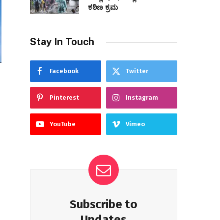
ಕಠಿಣ ಕ್ರಮ
Stay In Touch
Facebook
Twitter
Pinterest
Instagram
YouTube
Vimeo
Subscribe to
Updates