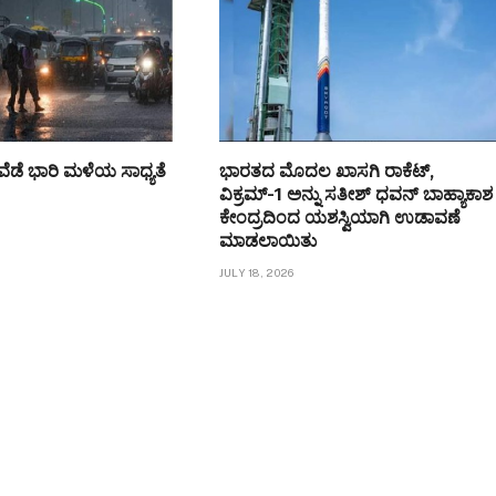
ಡೆ ಭಾರಿ ಮಳೆಯ ಸಾಧ್ಯತೆ
ಭಾರತದ ಮೊದಲ ಖಾಸಗಿ ರಾಕೆಟ್,
ವಿಕ್ರಮ್-1 ಅನ್ನು ಸತೀಶ್ ಧವನ್ ಬಾಹ್ಯಾಕಾಶ
ಕೇಂದ್ರದಿಂದ ಯಶಸ್ವಿಯಾಗಿ ಉಡಾವಣೆ
ಮಾಡಲಾಯಿತು
JULY 18, 2026