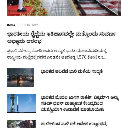
INDIA
JULY 19, 2026
ಭಾರತೀಯ ರೈಲ್ವೆಯ ಇತಿಹಾಸದಲ್ಲೇ ಮತ್ತೊಂದು ಸುವರ್ಣ
ಅಧ್ಯಾಯ ಆರಂಭ
ಪ್ರಧಾನಿ ನರೇಂದ್ರ ಮೋದಿ ಅವರು ಅಮೃತ ಭಾರತ ಯೋಜನೆಯಡಿಯಲ್ಲಿ
ರಾಷ್ಟ್ರೀಯ ಮಟ್ಟದಲ್ಲಿ ನಡೆದ ಎರಡನೇ ಅತಿದೊಡ್ಡ 1,570 ಕೋಟಿ ರೂ.…
ಭಾರತದ ಹಲವೆಡೆ ಭಾರಿ ಮಳೆಯ ಸಾಧ್ಯತೆ
ಭಾರತದ ಮೊದಲ ಖಾಸಗಿ ರಾಕೆಟ್, ವಿಕ್ರಮ್-1 ಅನ್ನು
ಸತೀಶ್ ಧವನ್ ಬಾಹ್ಯಾಕಾಶ ಕೇಂದ್ರದಿಂದ
ಯಶಸ್ವಿಯಾಗಿ ಉಡಾವಣೆ ಮಾಡಲಾಯಿತು
ಶಾಲೆಗಳಿಂದ ಮಳೆ ರಜೆ ಆದೇಶ ಉಲ್ಲಂಘನೆ,