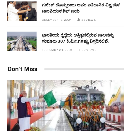
ಗುಕೇಶ್ ದೊಮ್ಮರಾಜು ಅವರ ಐತಿಹಾಸಿಕ ವಿಶ್ವ ಚೆಸ್
ಚಾಂಪಿಯನ್‌ಶಿಪ್ ಜಯ
DECEMBER 13, 2024
33
VIEWS
ಭಾರತೀಯ ರೈಲ್ವೆಯ ಅಸ್ತಿತ್ವದಲ್ಲಿರುವ ಜಾಲವನ್ನು
ಸುಮಾರು 307 ಕಿ.ಮೀ.ಗಳಷ್ಟು ವಿಸ್ತರಿಸಲಿವೆ.
FEBRUARY 24, 2026
32
VIEWS
Don't Miss