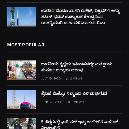
ಭಾರತದ ಮೊದಲ ಖಾಸಗಿ ರಾಕೆಟ್, ವಿಕ್ರಮ್-1 ಅನ್ನು
ಸತೀಶ್ ಧವನ್ ಬಾಹ್ಯಾಕಾಶ ಕೇಂದ್ರದಿಂದ
ಯಶಸ್ವಿಯಾಗಿ ಉಡಾವಣೆ ಮಾಡಲಾಯಿತು
MOST POPULAR
ಭಾರತೀಯ ರೈಲ್ವೆಯ ಇತಿಹಾಸದಲ್ಲೇ ಮತ್ತೊಂದು
ಸುವರ್ಣ ಅಧ್ಯಾಯ ಆರಂಭ
JULY 19, 2026
2
VIEWS
ಟ್ರಿನಿಟಿ ಮೆಟ್ರೋ ನಿಲ್ದಾಣದ ಬಳಿ ದುರ್ಘಟನೆ
JUNE 26, 2026
3
VIEWS
5 ಜಿಲ್ಲೆಗಳಲ್ಲಿ ಭಾರಿ ಮಳೆ ಇದ್ದು ಶಾಲೆಗಳಿಗೆ ನಾಳೆ ರಜೆ
ನೀಡಲಾಗಿದೆ