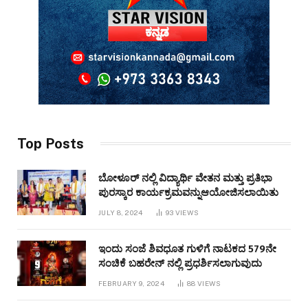
Top Posts
ಬೋಳೂರ್ ನಲ್ಲಿ ವಿದ್ಯಾರ್ಥಿ ವೇತನ ಮತ್ತು ಪ್ರತಿಭಾ
ಪುರಸ್ಕಾರ ಕಾರ್ಯಕ್ರಮವನ್ನುಆಯೋಜಿಸಲಾಯಿತು
JULY 8, 2024
93
VIEWS
ಇಂದು ಸಂಜೆ ಶಿವಧೂತ ಗುಳಿಗೆ ನಾಟಕದ 579ನೇ
ಸಂಚಿಕೆ ಬಹರೇನ್ ನಲ್ಲಿ ಪ್ರಧರ್ಶಿಸಲಾಗುವುದು
FEBRUARY 9, 2024
88
VIEWS