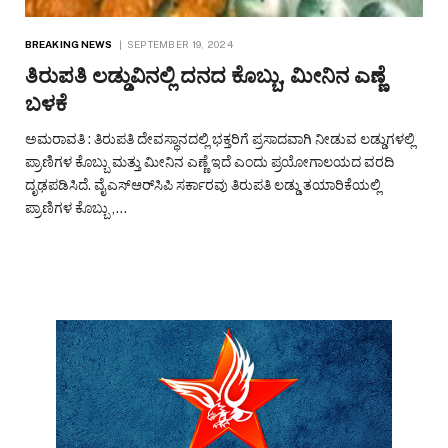
BREAKING NEWS
SEPTEMBER 19, 2024
ತಿರುಪತಿ ಲಡ್ಡುವಿನಲ್ಲಿ ದನದ ಕೊಬ್ಬು, ಮೀನಿನ ಎಣ್ಣೆ
ಬಳಕೆ
ಅಮರಾವತಿ : ತಿರುಪತಿ ದೇವಸ್ಥಾನದಲ್ಲಿ ಭಕ್ತರಿಗೆ ಪ್ರಸಾದವಾಗಿ ನೀಡುವ ಲಡ್ಡುಗಳಲ್ಲಿ
ಪ್ರಾಣಿಗಳ ಕೊಬ್ಬು ಮತ್ತು ಮೀನಿನ ಎಣ್ಣೆ ಇದೆ ಎಂದು ಪ್ರಯೋಗಾಲಯದ ವರದಿ
ದೃಢಪಡಿಸಿದೆ. ವೈಎಸ್‌ಆರ್‌ಸಿಪಿ ಸರ್ಕಾರವು ತಿರುಪತಿ ಲಡ್ಡು ತಯಾರಿಕೆಯಲ್ಲಿ
ಪ್ರಾಣಿಗಳ ಕೊಬ್ಬು ,…