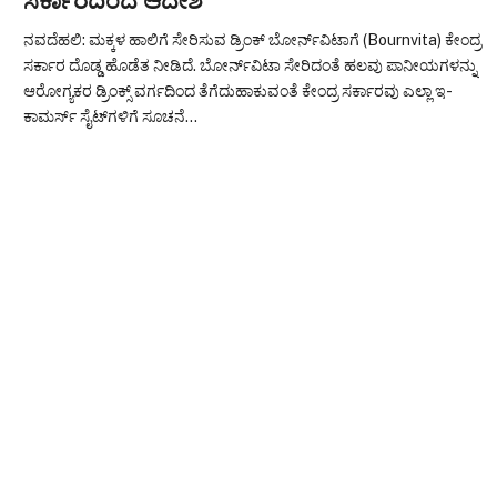
ಸರ್ಕಾರದಿಂದ ಆದೇಶ
ನವದೆಹಲಿ: ಮಕ್ಕಳ ಹಾಲಿಗೆ ಸೇರಿಸುವ ಡ್ರಿಂಕ್​ ಬೋರ್ನ್‌ವಿಟಾಗೆ (Bournvita) ಕೇಂದ್ರ
ಸರ್ಕಾರ ದೊಡ್ಡ ಹೊಡೆತ ನೀಡಿದೆ. ಬೋರ್ನ್‌ವಿಟಾ ಸೇರಿದಂತೆ ಹಲವು ಪಾನೀಯಗಳನ್ನು
ಆರೋಗ್ಯಕರ ಡ್ರಿಂಕ್ಸ್​ ವರ್ಗದಿಂದ ತೆಗೆದುಹಾಕುವಂತೆ ಕೇಂದ್ರ ಸರ್ಕಾರವು ಎಲ್ಲಾ ಇ-
ಕಾಮರ್ಸ್ ಸೈಟ್‌ಗಳಿಗೆ ಸೂಚನೆ…