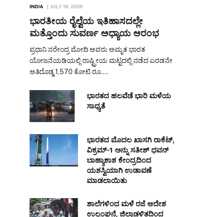
INDIA
JULY 19, 2026
ಭಾರತೀಯ ರೈಲ್ವೆಯ ಇತಿಹಾಸದಲ್ಲೇ
ಮತ್ತೊಂದು ಸುವರ್ಣ ಅಧ್ಯಾಯ ಆರಂಭ
ಪ್ರಧಾನಿ ನರೇಂದ್ರ ಮೋದಿ ಅವರು ಅಮೃತ ಭಾರತ
ಯೋಜನೆಯಡಿಯಲ್ಲಿ ರಾಷ್ಟ್ರೀಯ ಮಟ್ಟದಲ್ಲಿ ನಡೆದ ಎರಡನೇ
ಅತಿದೊಡ್ಡ 1,570 ಕೋಟಿ ರೂ.…
ಭಾರತದ ಹಲವೆಡೆ ಭಾರಿ ಮಳೆಯ
ಸಾಧ್ಯತೆ
ಭಾರತದ ಮೊದಲ ಖಾಸಗಿ ರಾಕೆಟ್,
ವಿಕ್ರಮ್-1 ಅನ್ನು ಸತೀಶ್ ಧವನ್
ಬಾಹ್ಯಾಕಾಶ ಕೇಂದ್ರದಿಂದ
ಯಶಸ್ವಿಯಾಗಿ ಉಡಾವಣೆ
ಮಾಡಲಾಯಿತು
ಶಾಲೆಗಳಿಂದ ಮಳೆ ರಜೆ ಆದೇಶ
ಉಲ್ಲಂಘನೆ, ಜಿಲ್ಲಾಡಳಿತದಿಂದ