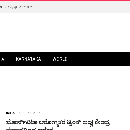
ುವರ್ಣ ಅಧ್ಯಾಯ ಆರಂಭ
IA
KARNATAKA
WORLD
INDIA
APRIL 13, 2024
ಬೋರ್ನ್​ವಿಟಾ ಆರೋಗ್ಯಕರ ಡ್ರಿಂಕ್ ಅಲ್ಲ! ಕೇಂದ್ರ