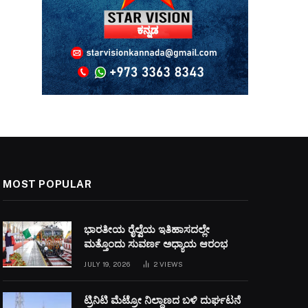
MOST POPULAR
ಭಾರತೀಯ ರೈಲ್ವೆಯ ಇತಿಹಾಸದಲ್ಲೇ
ಮತ್ತೊಂದು ಸುವರ್ಣ ಅಧ್ಯಾಯ ಆರಂಭ
JULY 19, 2026
2
VIEWS
ಟ್ರಿನಿಟಿ ಮೆಟ್ರೋ ನಿಲ್ದಾಣದ ಬಳಿ ದುರ್ಘಟನೆ