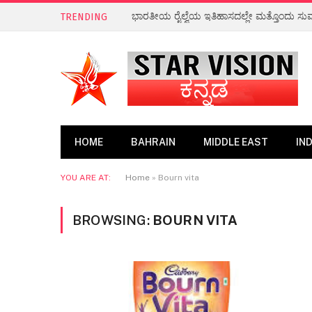
ಭಾರತೀಯ ರೈಲ್ವೆಯ ಇತಿಹಾಸದಲ್ಲೇ ಮತ್ತೊಂದು ಸ
TRENDING
HOME
BAHRAIN
MIDDLE EAST
IND
YOU ARE AT:
Home
»
Bourn vita
BROWSING:
BOURN VITA