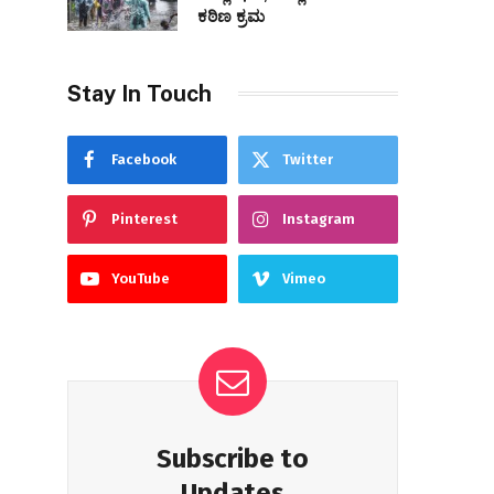
ಕಠಿಣ ಕ್ರಮ
Stay In Touch
Facebook
Twitter
Pinterest
Instagram
YouTube
Vimeo
Subscribe to
Updates