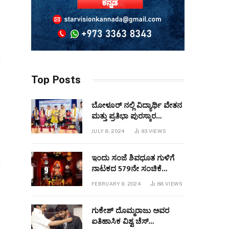
Top Posts
ಬೋಳೂರ್ ನಲ್ಲಿ ವಿದ್ಯಾರ್ಥಿ ವೇತನ
ಮತ್ತು ಪ್ರತಿಭಾ ಪುರಸ್ಕಾರ
ಕಾರ್ಯಕ್ರಮವನ್ನುಆಯೋಜಿಸಲಾಯಿತು
JULY 8, 2024
93
VIEWS
ಇಂದು ಸಂಜೆ ಶಿವಧೂತ ಗುಳಿಗೆ
ನಾಟಕದ 579ನೇ ಸಂಚಿಕೆ
ಬಹರೇನ್ ನಲ್ಲಿ
FEBRUARY 9, 2024
88
VIEWS
ಪ್ರಧರ್ಶಿಸಲಾಗುವುದು
ಗುಕೇಶ್ ದೊಮ್ಮರಾಜು ಅವರ
ಐತಿಹಾಸಿಕ ವಿಶ್ವ ಚೆಸ್