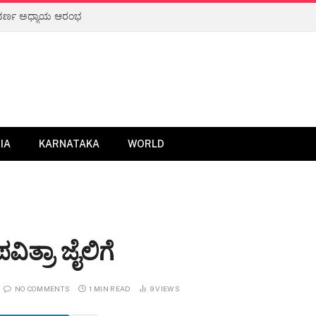
IA
KARNATAKA
WORLD
ಿತ್ರಾ ಜೈಲಿಗೆ
NO COMMENTS
1 MIN READ
9
VIEWS