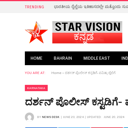
ಭಾರತದ ಹಲವೆಡೆ ಭಾರಿ ಮಳೆಯ ಸಾಧ್ಯತೆ
TRENDING
HOME
BAHRAIN
MIDDLE EAST
IND
YOU ARE AT:
Home
»
ದರ್ಶನ್ ಪೊಲೀಸ್ ಕಸ್ಟಡಿಗೆ- ಪವಿತ್ರಾ ಜೈಲಿಗೆ
KARNATAKA
ದರ್ಶನ್ ಪೊಲೀಸ್ ಕಸ್ಟಡಿಗೆ- ಪವ
BY
NEWS DESK
JUNE 20, 2024
UPDATED:
JUNE 20, 2024