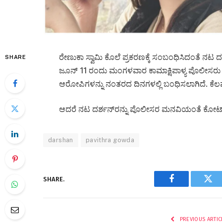
ರೇಣುಕಾ ಸ್ವಾಮಿ ಕೊಲೆ ಪ್ರಕರಣಕ್ಕೆ ಸಂಬಂಧಿಸಿದಂತೆ ನಟ 
SHARE
ಜೂನ್ 11 ರಂದು​ ಮಂಗಳವಾರ ಕಾಮಾಕ್ಷಿಪಾಳ್ಯ ಪೊಲೀಸರು ಬಂಧ
ಆರೋಪಿಗಳನ್ನು ನಂತರದ ದಿನಗಳಲ್ಲಿ ಬಂಧಿಸಲಾಗಿದೆ. ಕೆ
ಆದರೆ ನಟ ದರ್ಶನ್‌ರನ್ನು ಪೊಲೀಸರ ಮನವಿಯಂತೆ ಕೋರ್ಟ್‌ ಕ
darshan
pavithra gowda
SHARE.
Facebook
Twi
PREVIOUS ARTIC