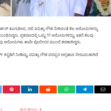
ದರ್ಶನ್ ತೂಗುದೀಪ, ನಟಿ ಪವಿತ್ರಾ ಗೌಡ ಸೇರಿದಂತೆ ಕೆಲ ಆರೋಪಿಗಳನ್ನು
ಿಸಿದ್ದರು. ಪ್ರಕರಣದಲ್ಲಿ ಒಟ್ಟು 17 ಆರೋಪಿಗಳಿದ್ದು, ಇತರೆ ಕೆಲವು
ಲವು ಆರೋಪಿಗಳು ತಾವೇ ಪೊಲೀಸರ ಮುಂದೆ ಶರಣಾಗಿದ್ದರು.
ಸ್ಟಡಿಗೆ ನೀಡಿದ್ದು, ಪವಿತ್ರಾ ಗೌಡ ಪರಪ್ಪನ ಅಗ್ರಹಾರ ಸೇರುವಂತಾಗಿದೆ
tter
Pinterest
LinkedIn
Reddit
WhatsApp
Telegram
Ema
LE
NEXT ARTICLE