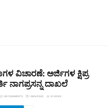
ಳ ವಿಚಾರಣೆ: ಅರ್ಜಿಗಳ ಕ್ಷಿಪ್ರ
ತಿ ನಾಗಪ್ರಸನ್ನ ದಾಖಲೆ
NO COMMENTS
1 MIN READ
10
VIEWS