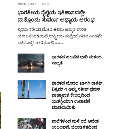
INDIA
JULY 19, 2026
ಭಾರತೀಯ ರೈಲ್ವೆಯ ಇತಿಹಾಸದಲ್ಲೇ
ಮತ್ತೊಂದು ಸುವರ್ಣ ಅಧ್ಯಾಯ ಆರಂಭ
ಪ್ರಧಾನಿ ನರೇಂದ್ರ ಮೋದಿ ಅವರು ಅಮೃತ ಭಾರತ
ಯೋಜನೆಯಡಿಯಲ್ಲಿ ರಾಷ್ಟ್ರೀಯ ಮಟ್ಟದಲ್ಲಿ ನಡೆದ ಎರಡನೇ
ಅತಿದೊಡ್ಡ 1,570 ಕೋಟಿ ರೂ.…
ಭಾರತದ ಹಲವೆಡೆ ಭಾರಿ ಮಳೆಯ
ಸಾಧ್ಯತೆ
ಭಾರತದ ಮೊದಲ ಖಾಸಗಿ ರಾಕೆಟ್,
ವಿಕ್ರಮ್-1 ಅನ್ನು ಸತೀಶ್ ಧವನ್
ಬಾಹ್ಯಾಕಾಶ ಕೇಂದ್ರದಿಂದ
ಯಶಸ್ವಿಯಾಗಿ ಉಡಾವಣೆ
ಮಾಡಲಾಯಿತು
ಶಾಲೆಗಳಿಂದ ಮಳೆ ರಜೆ ಆದೇಶ
ಉಲ್ಲಂಘನೆ, ಜಿಲ್ಲಾಡಳಿತದಿಂದ