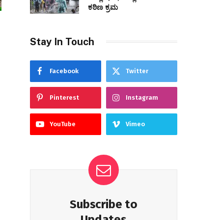
ಕಠಿಣ ಕ್ರಮ
Stay In Touch
Facebook
Twitter
Pinterest
Instagram
YouTube
Vimeo
Subscribe to
Updates