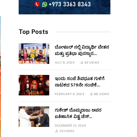
Top Posts
ಬೋಳೂರ್ ನಲ್ಲಿ ವಿದ್ಯಾರ್ಥಿ ವೇತನ
ಮತ್ತು ಪ್ರತಿಭಾ ಪುರಸ್ಕಾರ
ಕಾರ್ಯಕ್ರಮವನ್ನುಆಯೋಜಿಸಲಾಯಿತು
JULY 8, 2024
93
VIEWS
ಇಂದು ಸಂಜೆ ಶಿವಧೂತ ಗುಳಿಗೆ
ನಾಟಕದ 579ನೇ ಸಂಚಿಕೆ
ಬಹರೇನ್ ನಲ್ಲಿ
FEBRUARY 9, 2024
88
VIEWS
ಪ್ರಧರ್ಶಿಸಲಾಗುವುದು
ಗುಕೇಶ್ ದೊಮ್ಮರಾಜು ಅವರ
ಐತಿಹಾಸಿಕ ವಿಶ್ವ ಚೆಸ್
ಚಾಂಪಿಯನ್‌ಶಿಪ್ ಜಯ
DECEMBER 13, 2024
33
VIEWS