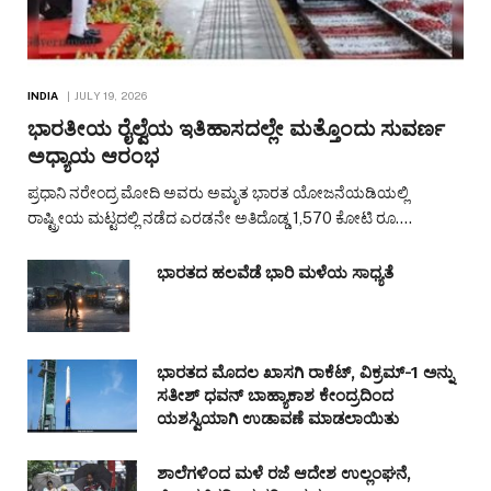
INDIA
JULY 19, 2026
ಭಾರತೀಯ ರೈಲ್ವೆಯ ಇತಿಹಾಸದಲ್ಲೇ ಮತ್ತೊಂದು ಸುವರ್ಣ
ಅಧ್ಯಾಯ ಆರಂಭ
ಪ್ರಧಾನಿ ನರೇಂದ್ರ ಮೋದಿ ಅವರು ಅಮೃತ ಭಾರತ ಯೋಜನೆಯಡಿಯಲ್ಲಿ
ರಾಷ್ಟ್ರೀಯ ಮಟ್ಟದಲ್ಲಿ ನಡೆದ ಎರಡನೇ ಅತಿದೊಡ್ಡ 1,570 ಕೋಟಿ ರೂ.…
ಭಾರತದ ಹಲವೆಡೆ ಭಾರಿ ಮಳೆಯ ಸಾಧ್ಯತೆ
ಭಾರತದ ಮೊದಲ ಖಾಸಗಿ ರಾಕೆಟ್, ವಿಕ್ರಮ್-1 ಅನ್ನು
ಸತೀಶ್ ಧವನ್ ಬಾಹ್ಯಾಕಾಶ ಕೇಂದ್ರದಿಂದ
ಯಶಸ್ವಿಯಾಗಿ ಉಡಾವಣೆ ಮಾಡಲಾಯಿತು
ಶಾಲೆಗಳಿಂದ ಮಳೆ ರಜೆ ಆದೇಶ ಉಲ್ಲಂಘನೆ,