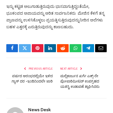
ಇನ್ನು ಕಟ್ಟಡ ಅಲುಗಾಡುತ್ತಿರುವುದು ಭಾಸವಾಗುತ್ತಿದ್ದಂತೆಯೇ,
ಭೂಕಂಪದ ಅಪಾಯವನ್ನು ಅರಿತ ಸಾರ್ವಜನಿಕರು ಮೇಜಿನ ಕೆಳಗೆ ತನ್ನ
ಪ್ರಾಣವನ್ನು ಉಳಿಸಿಕೊಳ್ಳಲು ಪ್ರಯತ್ನಿಸುತ್ತಿರುವುದನ್ನುನೀರಿನ ಅಲೆಗಳು
ಬಹಳ ಎತ್ತರಕ್ಕೆ ಏರುತ್ತಿರುವುದನ್ನು ಕಾಣಬಹುದು.
Facebook
Twitter
Pinterest
LinkedIn
Reddit
WhatsApp
Telegram
Email
PREVIOUS ARTICLE
NEXT ARTICLE
ವರ್ಷದ ಆರಂಭದಲ್ಲಿಯೇ ಇಳಿದ
ಮಲ್ಲಿಕಾರ್ಜುನ ಖರ್ಗೆ ಎಕ್ಸ್-ರೇ
ಗ್ಯಾಸ್ ದರ -ಇಂದಿನಿಂದಲೇ ಜಾರಿ
ಪೋಲಾರಿಮೀಟರ್ ಉಪಗ್ರಹದ
ಯಶಸ್ವಿ ಉಡಾವಣೆ ಶ್ಲಾಘಿಸಿದರು
News Desk