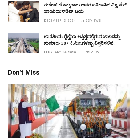
ಗುಕೇಶ್ ದೊಮ್ಮರಾಜು ಅವರ ಐತಿಹಾಸಿಕ ವಿಶ್ವ ಚೆಸ್
ಚಾಂಪಿಯನ್‌ಶಿಪ್ ಜಯ
DECEMBER 13, 2024
33
VIEWS
ಭಾರತೀಯ ರೈಲ್ವೆಯ ಅಸ್ತಿತ್ವದಲ್ಲಿರುವ ಜಾಲವನ್ನು
ಸುಮಾರು 307 ಕಿ.ಮೀ.ಗಳಷ್ಟು ವಿಸ್ತರಿಸಲಿವೆ.
FEBRUARY 24, 2026
32
VIEWS
Don't Miss