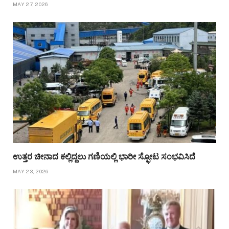
MAY 27, 2026
ಉತ್ತರ ಚೀನಾದ ಕಲ್ಲಿದ್ದಲು ಗಣಿಯಲ್ಲಿ ಭಾರೀ ಸ್ಫೋಟ ಸಂಭವಿಸಿದೆ
MAY 23, 2026