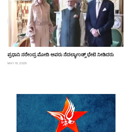
ಪ್ರಧಾನಿ ನರೇಂದ್ರ ಮೋದಿ ಅವರು ನೆದರ್ಲ್ಯಾಂಡ್ಸ್ ಭೇಟಿ ನೀಡಿದರು
MAY 16, 2026