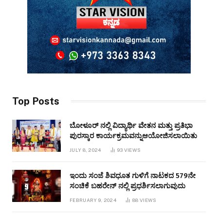
Top Posts
ಬೋಳೂರ್ ನಲ್ಲಿ ವಿದ್ಯಾರ್ಥಿ ವೇತನ ಮತ್ತು ಪ್ರತಿಭಾ
ಪುರಸ್ಕಾರ ಕಾರ್ಯಕ್ರಮವನ್ನುಆಯೋಜಿಸಲಾಯಿತು
JULY 8, 2024
93
VIEWS
ಇಂದು ಸಂಜೆ ಶಿವಧೂತ ಗುಳಿಗೆ ನಾಟಕದ 579ನೇ
ಸಂಚಿಕೆ ಬಹರೇನ್ ನಲ್ಲಿ ಪ್ರಧರ್ಶಿಸಲಾಗುವುದು
FEBRUARY 9, 2024
88
VIEWS