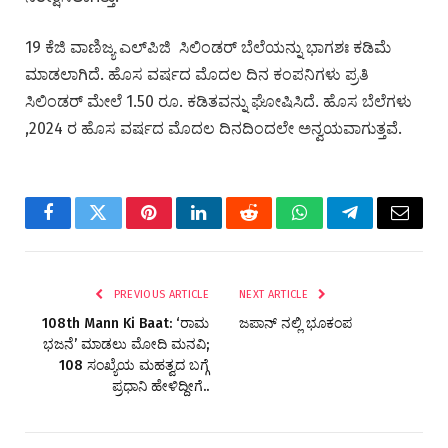
19 ಕೆಜಿ ವಾಣಿಜ್ಯ ಎಲ್‌ಪಿಜಿ ಸಿಲಿಂಡರ್ ಬೆಲೆಯನ್ನು ಭಾಗಶಃ ಕಡಿಮೆ
ಮಾಡಲಾಗಿದೆ. ಹೊಸ ವರ್ಷದ ಮೊದಲ ದಿನ ಕಂಪನಿಗಳು ಪ್ರತಿ
ಸಿಲಿಂಡರ್‌ ಮೇಲೆ 1.50 ರೂ. ಕಡಿತವನ್ನು ಘೋಷಿಸಿದೆ. ಹೊಸ ಬೆಲೆಗಳು
,2024 ರ ಹೊಸ ವರ್ಷದ ಮೊದಲ ದಿನದಿಂದಲೇ ಅನ್ವಯವಾಗುತ್ತವೆ.
Facebook
Twitter
Pinterest
LinkedIn
Reddit
WhatsApp
Telegram
Email
PREVIOUS ARTICLE
NEXT ARTICLE
108th Mann Ki Baat: ‘ರಾಮ
ಜಪಾನ್ ನಲ್ಲಿ ಭೂಕಂಪ
ಭಜನೆ’ ಮಾಡಲು ಮೋದಿ ಮನವಿ;
108 ಸಂಖ್ಯೆಯ ಮಹತ್ವದ ಬಗ್ಗೆ
ಪ್ರಧಾನಿ ಹೇಳಿದ್ದೀಗೆ..