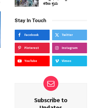
ಕಠಿಣ ಕ್ರಮ
Stay In Touch
Facebook
Twitter
Pinterest
Instagram
YouTube
Vimeo
Subscribe to
Updates