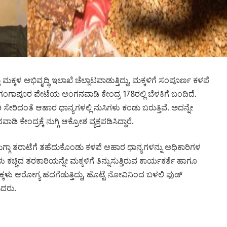
ಳ‌ ಅಭಿವೃದ್ಧಿ ಇಲಾಖೆ ಚೆಲ್ಲಾಟವಾಡುತ್ತಿದ್ದು, ಮಕ್ಕಳಿಗೆ ಸಂಪೂರ್ಣ ಕಳಪೆ
ಪೂರ ಪೇಟೆಯ ಅಂಗನವಾಡಿ‌ ಕೇಂದ್ರ 178ರಲ್ಲಿ ಬೆಳಕಿಗೆ ಬಂದಿದೆ.
ಿ ಸೇರಿದಂತೆ ಆಹಾರ ಧಾನ್ಯಗಳಲ್ಲಿ ನುಸಿಗಳು ಕಂಡು ಬರುತ್ತಿವೆ. ಅದನ್ನೇ
ಿ ಕೇಂದ್ರಕ್ಕೆ ನುಗ್ಗಿ ಆಕ್ರೋಶ ವ್ಯಕ್ತಪಡಿಸಿದ್ದಾರೆ.
್ಗಾಮುಗ್ಗಾ ತರಾಟೆಗೆ ತಹೆದುಕೊಂಡು ಕಳಪೆ ಆಹಾರ ಧಾನ್ಯಗಳನ್ನು ಅಧಿಕಾರಿಗಳ
 ಕಚ್ಚಿದ ತರಕಾರಿ‌ಯನ್ನೇ ಮಕ್ಕಳಿಗೆ ತಿನ್ನುಸುತ್ತಿರುವ ಕಾರ್ಯಕರ್ತೆ ಹಾಗೂ
ಕ್ಕಳು ಆರೋಗ್ಯ ಹದಗೆಡುತ್ತಿದ್ದು, ಹೊಟ್ಟೆ ನೋವಿನಿಂದ ಬಳಲಿ ಫುಡ್
ಸಿದರು.