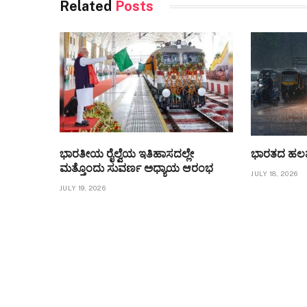
Related
Posts
ಭಾರತೀಯ ರೈಲ್ವೆಯ ಇತಿಹಾಸದಲ್ಲೇ
ಭಾರತದ ಹಲವೆ
ಮತ್ತೊಂದು ಸುವರ್ಣ ಅಧ್ಯಾಯ ಆರಂಭ
JULY 18, 2026
JULY 19, 2026