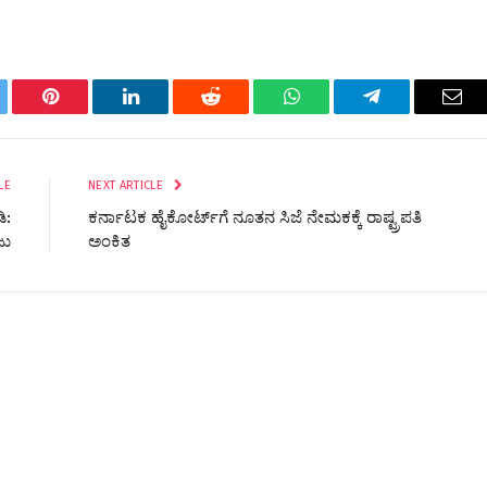
tter
Pinterest
LinkedIn
Reddit
WhatsApp
Telegram
Ema
LE
NEXT ARTICLE
ಿ:
ಕರ್ನಾಟಕ ಹೈಕೋರ್ಟ್​ಗೆ ನೂತನ ಸಿಜೆ ನೇಮಕಕ್ಕೆ ರಾಷ್ಟ್ರಪತಿ
ಜು
ಅಂಕಿತ