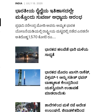
INDIA
JULY 19, 2026
ಭಾರತೀಯ ರೈಲ್ವೆಯ ಇತಿಹಾಸದಲ್ಲೇ
ಮತ್ತೊಂದು ಸುವರ್ಣ ಅಧ್ಯಾಯ ಆರಂಭ
ಪ್ರಧಾನಿ ನರೇಂದ್ರ ಮೋದಿ ಅವರು ಅಮೃತ ಭಾರತ
il
ಯೋಜನೆಯಡಿಯಲ್ಲಿ ರಾಷ್ಟ್ರೀಯ ಮಟ್ಟದಲ್ಲಿ ನಡೆದ ಎರಡನೇ
ಅತಿದೊಡ್ಡ 1,570 ಕೋಟಿ ರೂ.…
ಭಾರತದ ಹಲವೆಡೆ ಭಾರಿ ಮಳೆಯ
ಸಾಧ್ಯತೆ
ಭಾರತದ ಮೊದಲ ಖಾಸಗಿ ರಾಕೆಟ್,
ವಿಕ್ರಮ್-1 ಅನ್ನು ಸತೀಶ್ ಧವನ್
ಬಾಹ್ಯಾಕಾಶ ಕೇಂದ್ರದಿಂದ
ಯಶಸ್ವಿಯಾಗಿ ಉಡಾವಣೆ
ಮಾಡಲಾಯಿತು
ಶಾಲೆಗಳಿಂದ ಮಳೆ ರಜೆ ಆದೇಶ
ಉಲ್ಲಂಘನೆ, ಜಿಲ್ಲಾಡಳಿತದಿಂದ