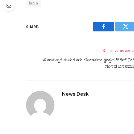
India
SHARE.
Facebook
Twi
PREVIOUS ARTIC
ಸೋಮಣ್ಣಗೆ ತುಮಕೂರು ಲೋಕಸಭಾ ಕ್ಷೇತ್ರದ ಟಿಕೆಟ್‌ ನೀಡ
ಸಂಸದ ಬಸವರಾ
News Desk