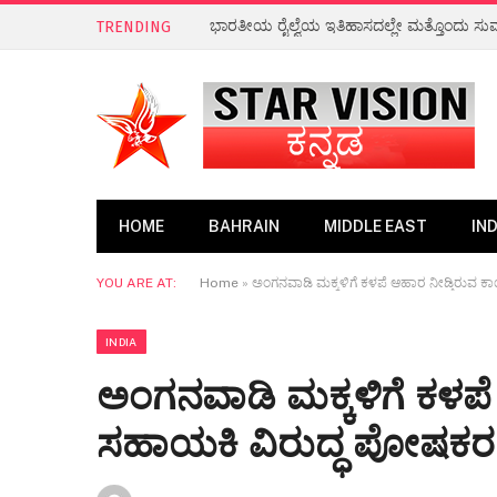
ಭಾರತದ ಹಲವೆಡೆ ಭಾರಿ ಮಳೆಯ ಸಾಧ್ಯತೆ
TRENDING
HOME
BAHRAIN
MIDDLE EAST
IND
YOU ARE AT:
Home
»
ಅಂಗನವಾಡಿ ಮಕ್ಕಳಿಗೆ ಕಳಪೆ ಆಹಾರ ನೀಡ್ತಿರುವ ಕ
INDIA
ಅಂಗನವಾಡಿ ಮಕ್ಕಳಿಗೆ ಕಳಪೆ 
ಸಹಾಯಕಿ ವಿರುದ್ಧ ಪೋಷಕರ