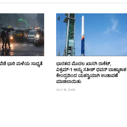
ಡೆ ಭಾರಿ ಮಳೆಯ ಸಾಧ್ಯತೆ
ಭಾರತದ ಮೊದಲ ಖಾಸಗಿ ರಾಕೆಟ್,
ವಿಕ್ರಮ್-1 ಅನ್ನು ಸತೀಶ್ ಧವನ್ ಬಾಹ್ಯಾಕಾಶ
ಕೇಂದ್ರದಿಂದ ಯಶಸ್ವಿಯಾಗಿ ಉಡಾವಣೆ
ಮಾಡಲಾಯಿತು
JULY 18, 2026