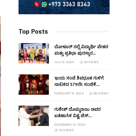
Top Posts
ಬೋಳೂರ್ ನಲ್ಲಿ ವಿದ್ಯಾರ್ಥಿ ವೇತನ
ಮತ್ತು ಪ್ರತಿಭಾ ಪುರಸ್ಕಾರ
ಕಾರ್ಯಕ್ರಮವನ್ನುಆಯೋಜಿಸಲಾಯಿತು
JULY 8, 2024
93
VIEWS
ಇಂದು ಸಂಜೆ ಶಿವಧೂತ ಗುಳಿಗೆ
ನಾಟಕದ 579ನೇ ಸಂಚಿಕೆ
ಬಹರೇನ್ ನಲ್ಲಿ
FEBRUARY 9, 2024
88
VIEWS
ಪ್ರಧರ್ಶಿಸಲಾಗುವುದು
ಗುಕೇಶ್ ದೊಮ್ಮರಾಜು ಅವರ
ಐತಿಹಾಸಿಕ ವಿಶ್ವ ಚೆಸ್
ಚಾಂಪಿಯನ್‌ಶಿಪ್ ಜಯ
DECEMBER 13, 2024
33
VIEWS