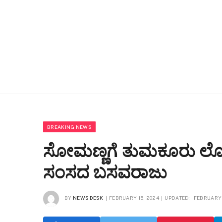
BREAKING NEWS
ಸೋಮಣ್ಣಗೆ ತುಮಕೂರು ಲೋಕಸಭ
ಸಂಸದ ಬಸವರಾಜು
BY
NEWS DESK
FEBRUARY 15, 2024
UPDATED:
FEBRUARY 