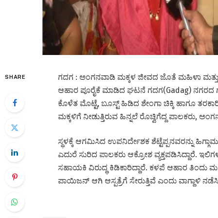
ಗದಗ : ಅಂಗನವಾಡಿ ಮಕ್ಕಳ ಜೀವದ ಜೊತೆ‌ ಮಹಿಳಾ ಮತ್ತು ಮಕ್ಕ
SHARE
ಆಹಾರ ಪೂರೈಕೆ ಮಾಡಿದ ಘಟನೆ ಗದಗ(Gadag) ನಗರದ ಗಂಗಾ
ಕೊಳೆತ ಮೊಟ್ಟೆ, ಬೂಸ್ಟ್ ಹಿಡಿದ ಶೇಂಗಾ ಚಿಕ್ಕಿ ಹಾಗೂ ತರಕಾರ
ಮಕ್ಕಳಿಗೆ ನೀಡುತ್ತಿರುವ ಹಿನ್ನಲೆ ರೊಚ್ವಿಗೆದ್ದ ಪಾಲಕರು, ಅಂಗನವಾಡ
ಸ್ಥಳಕ್ಕೆ ಆಗಮಿಸಿದ ಉಪನಿರ್ದೇಶಕ ಶೆಟ್ಟೆಪ್ಪನವರ​ನ್ನು ಹಿಗ
ಎದುರೆ ಸುರಿದ ಪಾಲಕರು ಆಕ್ರೋಶ ವ್ಯಕ್ತಪಡಿಸಿದ್ದಾರೆ. ಇಲಿಗಳು
ಸಹಾಯಕಿ ವಿರುದ್ಧ ಕಿಡಿಕಾರಿದ್ದಾರೆ. ಕಳಪೆ ಆಹಾರ ತಿಂದು ಮ
ಪಾಯಿಜನ್ ಆಗಿ ಆಸ್ಪತ್ರೆಗೆ ಸೇರುತ್ತಿವೆ ಎಂದು ವಾಗ್ದಾಳಿ ನಡೆ