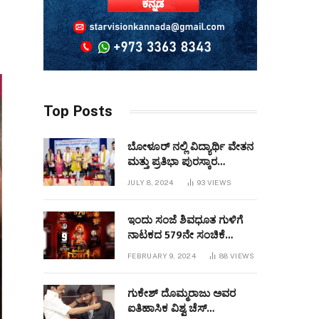
Top Posts
ಬೋಳೂರ್ ನಲ್ಲಿ ವಿದ್ಯಾರ್ಥಿ ವೇತನ
ಮತ್ತು ಪ್ರತಿಭಾ ಪುರಸ್ಕಾರ
ಕಾರ್ಯಕ್ರಮವನ್ನುಆಯೋಜಿಸಲಾಯಿತು
JULY 8, 2024
93
VIEWS
ಇಂದು ಸಂಜೆ ಶಿವಧೂತ ಗುಳಿಗೆ
ನಾಟಕದ 579ನೇ ಸಂಚಿಕೆ
ಬಹರೇನ್ ನಲ್ಲಿ
FEBRUARY 9, 2024
88
VIEWS
ಪ್ರಧರ್ಶಿಸಲಾಗುವುದು
ಗುಕೇಶ್ ದೊಮ್ಮರಾಜು ಅವರ
ಐತಿಹಾಸಿಕ ವಿಶ್ವ ಚೆಸ್